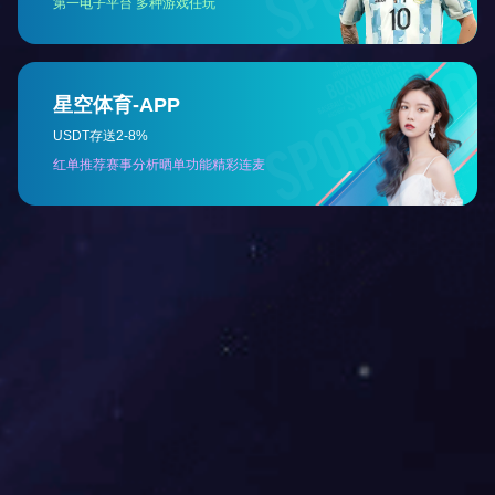
[2026-02-06]
广州推动减污降碳协同增效 绘就绿色低...
[2026-01-31]
深入生产一线 倾听企业呼声 着力破解...
[2026-01-14]
聚合力强帮扶 谋实策促发展 ——省住...
[2025-12-26]
400-698-2838
Copyright © 开云体育 版权所有