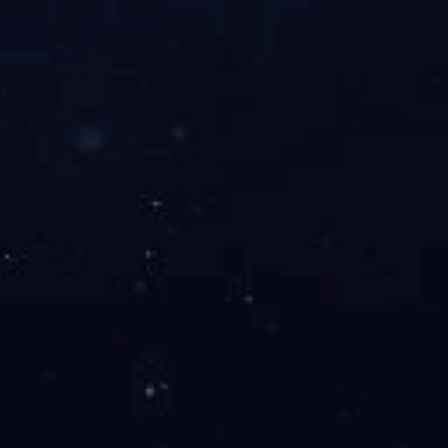
开云体育
|
kaiyun·开云(中
国)官方网站
|
乐鱼·体育
|
开