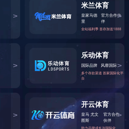
以上占50%，高级工程师占15%，工程师占
格证书。