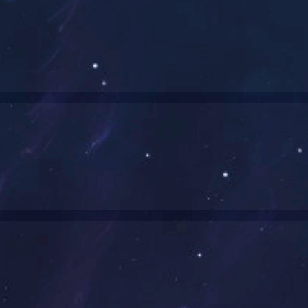
雄厚的技术实力。公司目前拥有专业技术人员100余人，其中本科
、机电、给排水、设备、咨询、造价及技术员等专业相关执业资