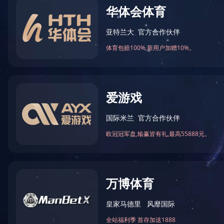
当前位置：
首页
>
关于我们
>
技术团队
开云体育经过多年的经营和沉淀，造就了公司
40%。多数员工都取得环评、环保、建筑、结构