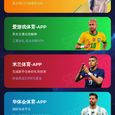
广东某企业地块土壤修...
市政工程
挥发性有机物（VOC...
新闻资讯
News
查看更多
老城市新活力！APEC广州之约，见...