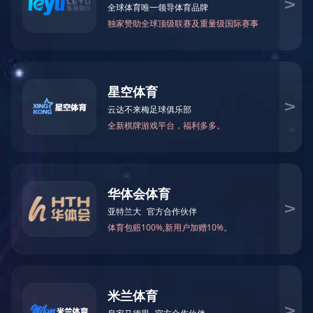
禾大道八一科技产业园2栋首层，是一家拥有先进技术和
工程经验的国家高新技术企业。专注于“环境治理”技术
的研发和实施的企业；是一家拥有先进技术和工程经验
的环保公司，主要从事环保咨询、环保手续、技术服
务、运营维护、在线监测、危废固废处理、环保管家等
全方位的环保服务；承接环保工程、市政工程、机电工
程，暖通工程，钢结构工程，生态修复工程；专业从事
污水处理、废气治理、通风除尘、噪声治理、除臭、甲
醛治理多年，拥有自己的设备生产工厂。