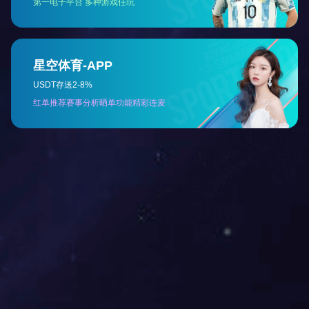
[2026-02-06]
广州推动减污降碳协同增效 绘就绿色低...
[2026-01-31]
深入生产一线 倾听企业呼声 着力破解...
[2026-01-14]
聚合力强帮扶 谋实策促发展 ——省住...
[2025-12-26]
400-698-2838
Copyright © 开云体育 版权所有