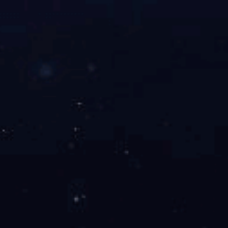
开云体育
|
kaiyun·开云(中
国)官方网站
|
乐鱼·体育
|
开