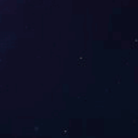
华体会体育
|
星空官方站登
录入口
|
开云
体育
|
开云体
育
|
开云体育
|