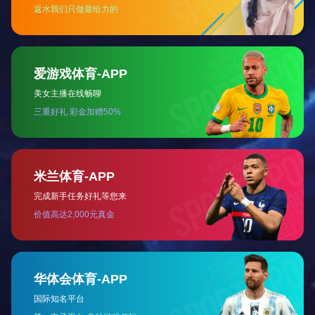
广东某企业地块土壤修...
市政工程
挥发性有机物（VOC...
新闻资讯
News
查看更多
老城市新活力！APEC广州之约，见...