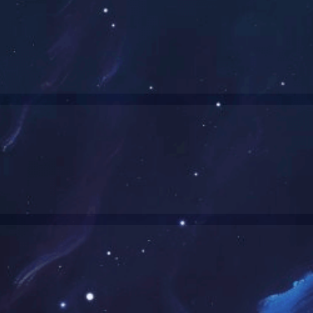
开云体育
地址：广州市白云区均
电话：400-698-2838
电话：400-698-2838
手机：18565258989 
邮箱：
gzlqhb@163.co
网址：/