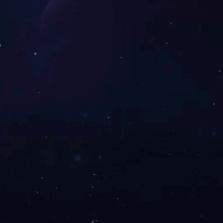
关注微信公众号
八一科技园二期2栋首层