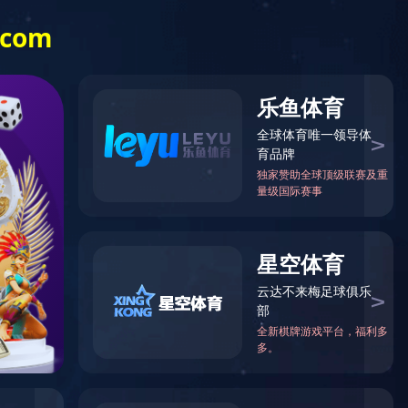
400-698-2838
案例
人力资源
新闻资讯
开云(中国)