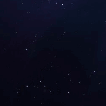
栏目导航
开云(中国)
关于我们
电话：400-698-2838
新闻资讯
电话：400-698-2838
工程案例
手机：18565258989 王先生
开云(中国)
地址：广州市白云区均禾大道
服务内容