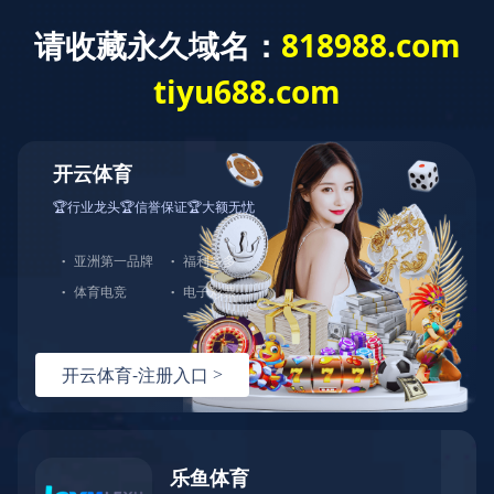
公司概况
Company
查看更多
开云体育
开云体育成立于2009年12月，位于广州市白云区嘉禾均