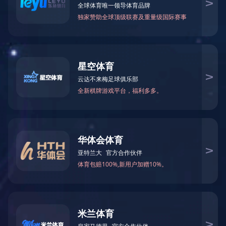
禾大道八一科技产业园2栋首层，是一家拥有先进技术和
工程经验的国家高新技术企业。专注于“环境治理”技术
的研发和实施的企业；是一家拥有先进技术和工程经验
的环保公司，主要从事环保咨询、环保手续、技术服
务、运营维护、在线监测、危废固废处理、环保管家等
全方位的环保服务；承接环保工程、市政工程、机电工
程，暖通工程，钢结构工程，生态修复工程；专业从事
污水处理、废气治理、通风除尘、噪声治理、除臭、甲
醛治理多年，拥有自己的设备生产工厂。