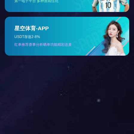
[2026-02-06]
广州推动减污降碳协同增效 绘就绿色低...
[2026-01-31]
深入生产一线 倾听企业呼声 着力破解...
[2026-01-14]
聚合力强帮扶 谋实策促发展 ——省住...
[2025-12-26]
400-698-2838
Copyright © 开云体育 版权所有