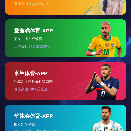
广东某企业地块土壤修...
市政工程
挥发性有机物（VOC...
新闻资讯
News
查看更多
老城市新活力！APEC广州之约，见...