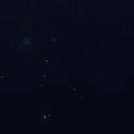
开云体育
|
kaiyun·开云(中
国)官方网站
|
乐鱼·体育
|
开