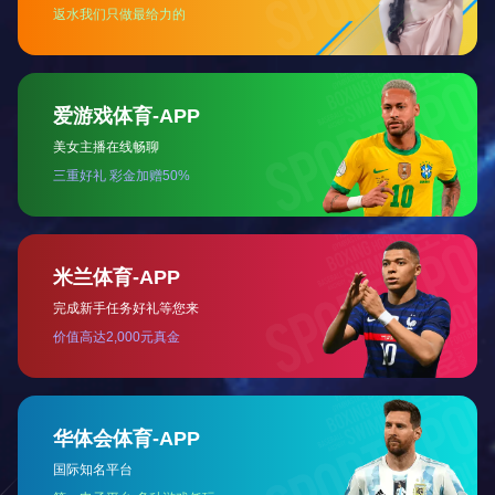
广东某企业地块土壤修...
市政工程
挥发性有机物（VOC...
新闻资讯
News
查看更多
老城市新活力！APEC广州之约，见...