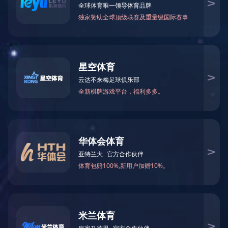
禾大道八一科技产业园2栋首层，是一家拥有先进技术和
工程经验的国家高新技术企业。专注于“环境治理”技术
的研发和实施的企业；是一家拥有先进技术和工程经验
的环保公司，主要从事环保咨询、环保手续、技术服
务、运营维护、在线监测、危废固废处理、环保管家等
全方位的环保服务；承接环保工程、市政工程、机电工
程，暖通工程，钢结构工程，生态修复工程；专业从事
污水处理、废气治理、通风除尘、噪声治理、除臭、甲
醛治理多年，拥有自己的设备生产工厂。