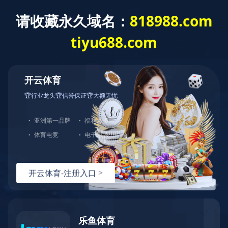
公司概况
Company
查看更多
开云体育
开云体育成立于2009年12月，位于广州市白云区嘉禾均