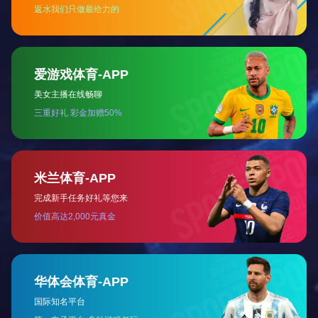
广东某企业地块土壤修...
市政工程
挥发性有机物（VOC...
新闻资讯
News
查看更多
老城市新活力！APEC广州之约，见...