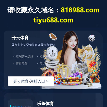
公司概况
Company
查看更多
开云体育
开云体育成立于2009年12月，位于广州市白云区嘉禾均