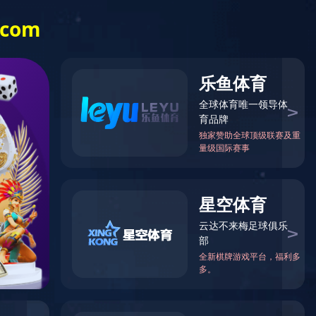
400-698-2838
案例
人力资源
新闻资讯
开云(中国)
防白蚁、除甲醛
土壤修复案例
市政工程