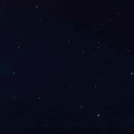
分享到：
返回列表
在线咨询
QQ咨询