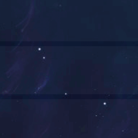
农村生活污水治理
来源：广州蓝清环保工程有限公司
时间：2021-04-28
浏览次数：8044次