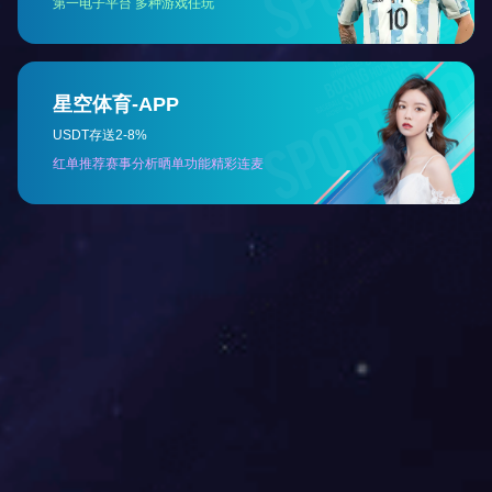
[2026-02-06]
广州推动减污降碳协同增效 绘就绿色低...
[2026-01-31]
深入生产一线 倾听企业呼声 着力破解...
[2026-01-14]
聚合力强帮扶 谋实策促发展 ——省住...
[2025-12-26]
400-698-2838
Copyright © 开云体育 版权所有