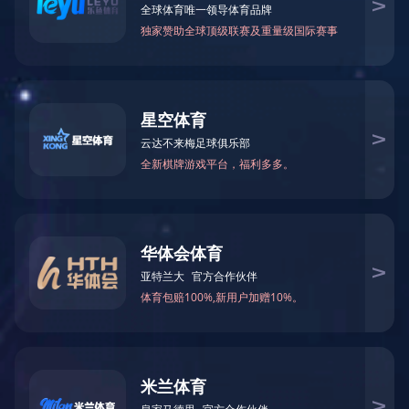
禾大道八一科技产业园2栋首层，是一家拥有先进技术和
工程经验的国家高新技术企业。专注于“环境治理”技术
的研发和实施的企业；是一家拥有先进技术和工程经验
的环保公司，主要从事环保咨询、环保手续、技术服
务、运营维护、在线监测、危废固废处理、环保管家等
全方位的环保服务；承接环保工程、市政工程、机电工
程，暖通工程，钢结构工程，生态修复工程；专业从事
污水处理、废气治理、通风除尘、噪声治理、除臭、甲
醛治理多年，拥有自己的设备生产工厂。