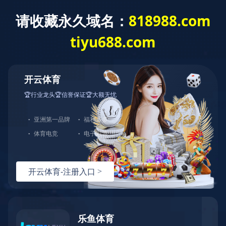
公司概况
Company
查看更多
开云体育
开云体育成立于2009年12月，位于广州市白云区嘉禾均