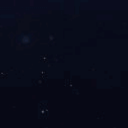
开云体育
|
kaiyun·开云(中
国)官方网站
|
乐鱼·体育
|
开