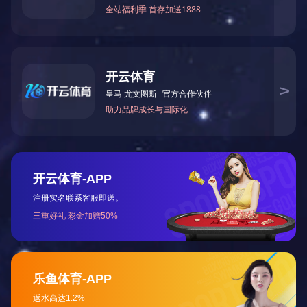
农村生活污水治理
污水治理案例
废气治理案例
无车车间案例
机电暖通工程
防白蚁、除甲醛