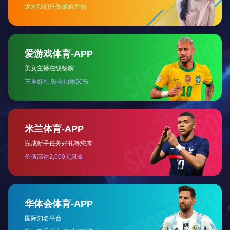
广东某企业地块土壤修...
市政工程
挥发性有机物（VOC...
新闻资讯
News
查看更多
老城市新活力！APEC广州之约，见...