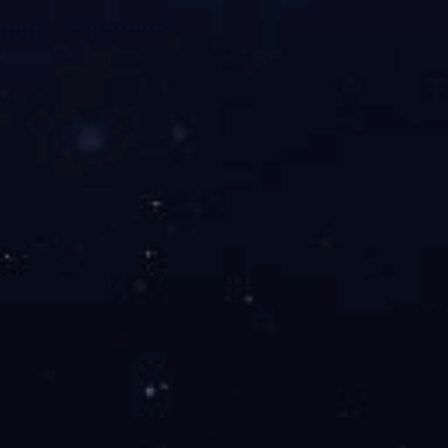
开云体育
|
kaiyun·开云(中
国)官方网站
|
乐鱼·体育
|
开