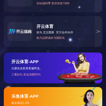
农村生活污水治理
污水治理案例
废气治理案例
无车车间案例
机电暖通工程
防白蚁、除甲醛