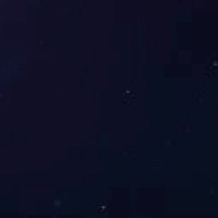
华体会体育
|
星空官方站登
录入口
|
开云
体育
|
开云体
育
|
开云体育
|