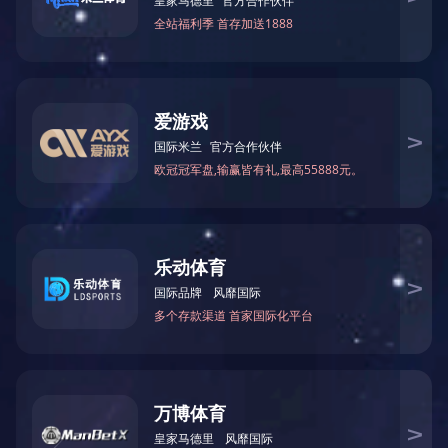
项目案例
Project
查看更多