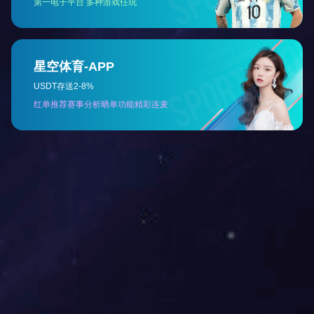
[2026-02-06]
广州推动减污降碳协同增效 绘就绿色低...
[2026-01-31]
深入生产一线 倾听企业呼声 着力破解...
[2026-01-14]
聚合力强帮扶 谋实策促发展 ——省住...
[2025-12-26]
400-698-2838
Copyright © 开云体育 版权所有