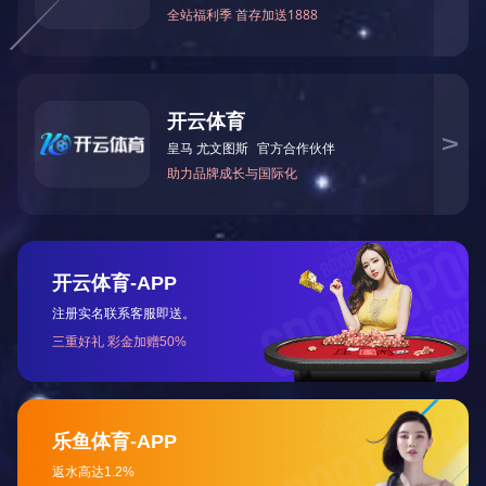
农村生活污水治理
污水治理案例
废气治理案例
无车车间案例
机电暖通工程
防白蚁、除甲醛