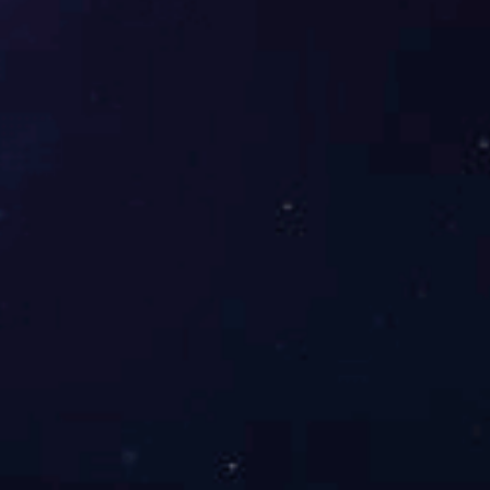
华体会体育
|
星空官方站登
录入口
|
开云
体育
|
开云体
育
|
开云体育
|