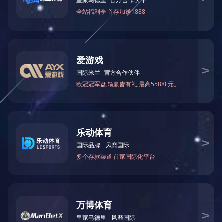
项目案例
Project
查看更多