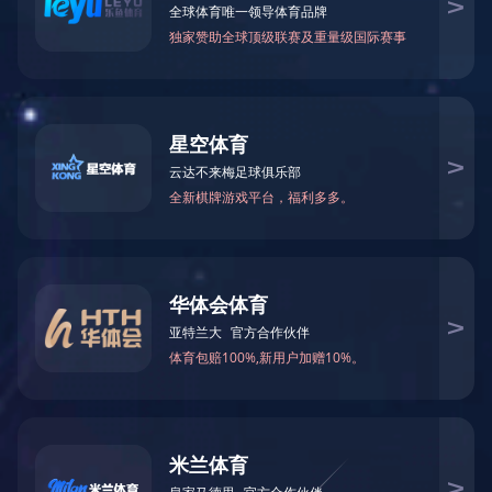
禾大道八一科技产业园2栋首层，是一家拥有先进技术和
工程经验的国家高新技术企业。专注于“环境治理”技术
的研发和实施的企业；是一家拥有先进技术和工程经验
的环保公司，主要从事环保咨询、环保手续、技术服
务、运营维护、在线监测、危废固废处理、环保管家等
全方位的环保服务；承接环保工程、市政工程、机电工
程，暖通工程，钢结构工程，生态修复工程；专业从事
污水处理、废气治理、通风除尘、噪声治理、除臭、甲
醛治理多年，拥有自己的设备生产工厂。